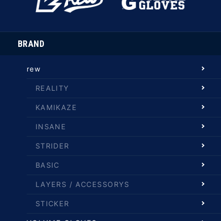
BRAND
rew
REALITY
KAMIKAZE
INSANE
STRIDER
BASIC
LAYERS / ACCESSORYS
STICKER