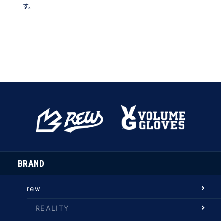
す。
BRAND
rew
REALITY