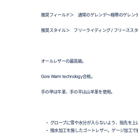
推奨フィールド＞ 通常のゲレンデ～極寒のゲレンデ /
推奨スタイル＞ フリーライディング / フリーススタイ
オールレザーの最高級。
Gore Warm technology合格。
手の甲は牛革、手の平は山羊革を使用。
・ グローブに雪や水分が入らないよう、指先を上
・ 撥水加工を施したゴートレザー。ゲージ加工で