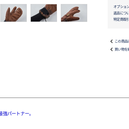
オプショ
返品につ
特定商取
この商品
買い物を
最強パートナー。