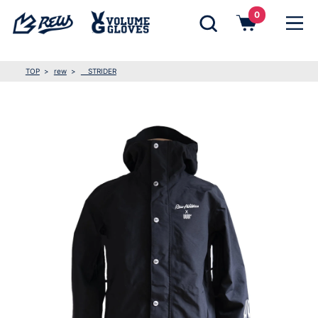
0
TOP
rew
STRIDER