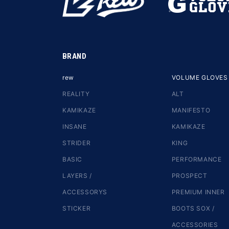
BRAND
rew
VOLUME GLOVES
REALITY
ALT
KAMIKAZE
MANIFESTO
INSANE
KAMIKAZE
STRIDER
KING
BASIC
PERFORMANCE
LAYERS /
PROSPECT
ACCESSORYS
PREMIUM INNER
STICKER
BOOTS SOX /
ACCESSORIES