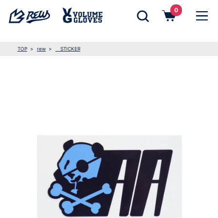
0
TOP
rew
STICKER