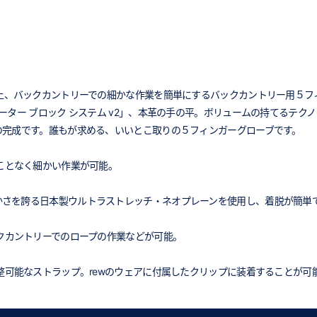
バックカントリーでの細かな作業を簡単にするバックカントリー用５フィンガーグロ
ーター ブロック システム v2」、本革の手の平。ボリュームの持てるテク
の完成です。誰もが求める、いいとこ取りの５フィンガーグローブです。
ことなく細かい作業が可能。
最高の柔らかさを誇る日本製ウルトラストレッチ・ネオプレーンを使用し、着脱が簡
クカントリーでのロープの作業などが可能。
可能なストラップ。rewのウェアに付属したクリップに装着することが可