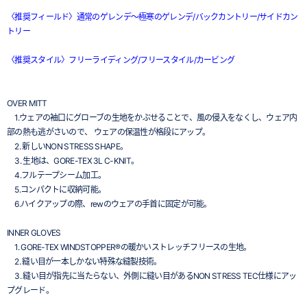
〈推奨フィールド〉通常のゲレンデ～極寒のゲレンデ/バックカントリー/サイドカン
トリー
〈推奨スタイル〉フリーライディング/フリースタイル/カービング
OVER MITT
1.ウェアの袖口にグローブの生地をかぶせることで、風の侵入をなくし、ウェア内
部の熱も逃がさいので、 ウェアの保温性が格段にアップ。
2. 新しいNON STRESS SHAPE。
3. 生地は、GORE-TEX 3L C-KNIT。
4.フルテープシーム加工。
5.コンパクトに収納可能。
6.ハイクアップの際、rewのウェアの手首に固定が可能。
INNER GLOVES
1. GORE-TEX WINDSTOPPER®の暖かいストレッチフリースの生地。
2. 縫い目が一本しかない特殊な縫製技術。
3. 縫い目が指先に当たらない、外側に縫い目があるNON STRESS TEC仕様にアッ
プグレード。