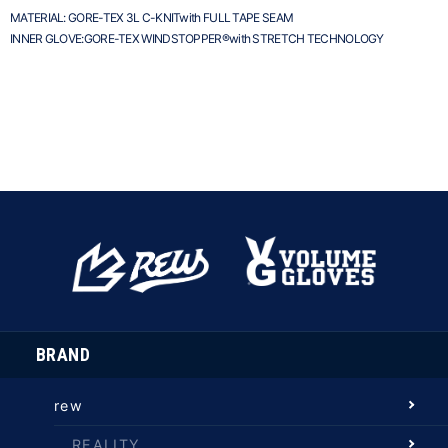
MATERIAL: GORE-TEX 3L C-KNITwith FULL TAPE SEAM
INNER GLOVE:GORE-TEX WINDSTOPPER®with STRETCH TECHNOLOGY
BRAND
rew
REALITY