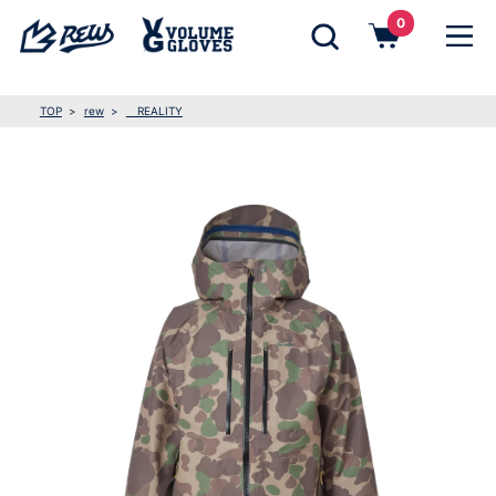
0
TOP
rew
REALITY