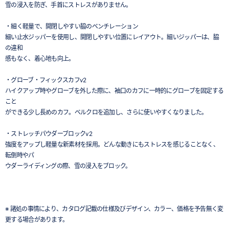
雪の浸入を防ぎ、手首にストレスがありません。
・細く軽量で、開閉しやすい脇のベンチレーション
細い止水ジッパーを使用し、開閉しやすい位置にレイアウト。細いジッパーは、脇
の違和
感もなく、着心地も向上。
・グローブ・フィックスカフv2
ハイクアップ時やグローブを外した際に、袖口のカフに一時的にグローブを固定する
こと
ができる少し長めのカフ。ベルクロを追加し、さらに使いやすくなりました。
・ストレッチパウダーブロックv2
強度をアップし軽量な新素材を採用。どんな動きにもストレスを感じることなく、
転倒時やパ
ウダーライディングの際、雪の浸入をブロック。
※ 諸処の事情により、カタログ記載の仕様及びデザイン、カラー、価格を予告無く変
更する場合があります。