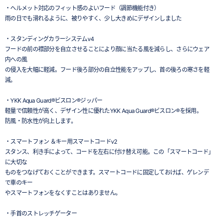
・ヘルメット対応のフィット感のよいフード（調節機能付き）
雨の日でも滑れるように、被りやすく、少し大きめにデザインしました
・スタンディングカラーシステムv4
フードの前の襟部分を自立させることにより顔に当たる風を減らし、さらにウェア
内への風
の侵入を大幅に軽減。フード後ろ部分の自立性能をアップし、首の後ろの寒さを軽
減。
・YKK Aqua Guard®ビスロン®ジッパー
軽量で信頼性が高く、デザイン性に優れたYKK Aqua Guard®ビスロン®を採用。
防風・防水性が向上します。
・スマートフォン ＆キー用スマートコードv2
スタンス、利き手によって、コードを左右に付け替え可能。この「スマートコード」
に大切な
ものをつなげておくことができます。スマートコードに固定しておけば、ゲレンデ
で車のキー
やスマートフォンをなくすことはありません。
・手首のストレッチゲーター