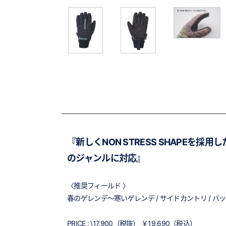
『新しくNON STRESS SHAPEを採
のジャンルに対応』
〈推奨フィールド 〉
春のゲレンデ～寒いゲレンデ / サイドカントリ / 
PRICE : \17,900（税抜） ￥19,690（税込）