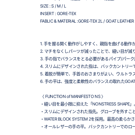
SIZE : S / M / L
INSERT : GORE-TEX
FABLIC & MATERIAL :GORE-TEX 2L / GOAT LEATHER
1. 手を握る開く動作がしやすく、親指を曲げる動作がス
2. マチをなくしパーツが減ったことで、縫い目が減
3. 手の指でバランスをとる必要があるパイプ/パー
4. スリムにデザインされた指は、バックカントリ
5. 着脱が簡単で、手首のおさまりがよい、ウルトラ
6. 手の平は、強度と柔軟性のバランスの取れたGOAT
〈 FUNCTION of MANIFESTO NS 〉
・縫い目を最小限に抑えた「NONSTRESS SHAPE」
・スリムにデザインされた指先。グローブを外すこ
・WATER BLOCK SYSTEM 2を採用。最
・オールレザーの手の平。バックカントリーでのロ