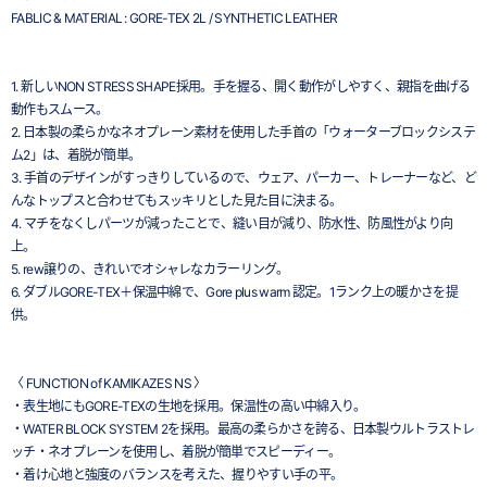
FABLIC & MATERIAL : GORE-TEX 2L / SYNTHETIC LEATHER
1. 新しいNON STRESS SHAPE採用。手を握る、開く動作がしやすく、親指を曲げる
動作もスムース。
2. 日本製の柔らかなネオプレーン素材を使用した手首の「ウォーターブロックシステ
ム2」は、着脱が簡単。
3. 手首のデザインがすっきりしているので、ウェア、パーカー、トレーナーなど、ど
んなトップスと合わせてもスッキリとした見た目に決まる。
4. マチをなくしパーツが減ったことで、縫い目が減り、防水性、防風性がより向
上。
5. rew譲りの、きれいでオシャレなカラーリング。
6. ダブルGORE-TEX＋保温中綿で、Gore plus warm 認定。1ランク上の暖かさを提
供。
〈 FUNCTION of KAMIKAZES NS 〉
・表生地にもGORE-TEXの生地を採用。保温性の高い中綿入り。
・WATER BLOCK SYSTEM 2を採用。最高の柔らかさを誇る、日本製ウルトラストレ
ッチ・ネオプレーンを使用し、着脱が簡単でスピーディー。
・着け心地と強度のバランスを考えた、握りやすい手の平。