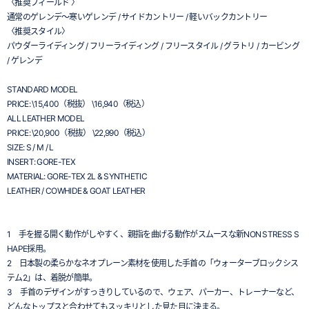
〈推奨フィールド 〉
通常のゲレンデ～寒いゲレンデ / サイドカントリー / 軽いバックカントリー
〈推奨スタイル〉
パウダーライディング / フリーライディング / フリースタイル / グラトリ / カービング
/ ゲレンデ
STANDARD MODEL
PRICE: \15,400（税抜） \16,940（税込）
ALL LEATHER MODEL
PRICE: \20,900（税抜） \22,990（税込）
SIZE: S / M / L
INSERT: GORE-TEX
MATERIAL: GORE-TEX 2L & SYNTHETIC
LEATHER / COWHIDE & GOAT LEATHER
1 手を握る開く動作がしやすく、親指を曲げる動作がスムースな新NON STRESS S
HAPE採用。
2 日本製の柔らかなネオプレーン素材を使用した手首の「ウォーターブロックシス
テム2」は、着脱が簡単。
3 手首のデザインがすっきりしているので、ウェア、パーカー、トレーナーなど、
どんなトップスと合わせてもスッキリとした見た目に決まる。