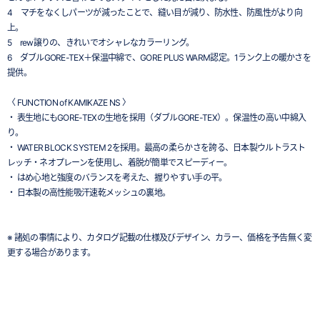
4 マチをなくしパーツが減ったことで、縫い目が減り、防水性、防風性がより向
上。
5 rew譲りの、きれいでオシャレなカラーリング。
6 ダブルGORE-TEX＋保温中綿で、GORE PLUS WARM認定。1ランク上の暖かさを
提供。
〈 FUNCTION of KAMIKAZE NS 〉
・ 表生地にもGORE-TEXの生地を採用（ダブルGORE-TEX）。保温性の高い中綿入
り。
・ WATER BLOCK SYSTEM 2を採用。最高の柔らかさを誇る、日本製ウルトラスト
レッチ・ネオプレーンを使用し、着脱が簡単でスピーディー。
・ はめ心地と強度のバランスを考えた、握りやすい手の平。
・ 日本製の高性能吸汗速乾メッシュの裏地。
※ 諸処の事情により、カタログ記載の仕様及びデザイン、カラー、価格を予告無く変
更する場合があります。