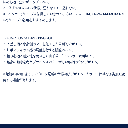
はめ心地、全てがトップレベル。
7 ダブルGORE-TEX仕様。濡れなくて、蒸れない。
8 インナーグローブは付属していません。寒い日には、TRUE GRAY PREMIUM INN
ERグローブの着用をおすすめします。
〈 FUNCTION of THREE KING NS〉
・ 人差し指と小指側のマチを無くした革新的デザイン。
・ 片手でフィット感の調整を行える調整ベルト。
・ 握り心地と耐久性を両立した山羊革(ゴートレザー)の手の平。
・ 親指の動きを考えデザインされた、新しい親指の立体デザイン。
※ 諸処の事情により、カタログ記載の仕様及びデザイン、カラー、価格を予告無く変
更する場合があります。