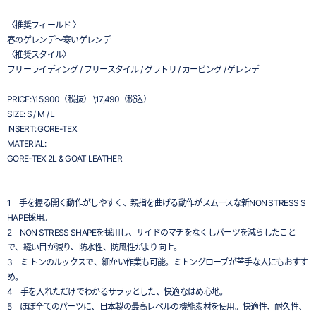
〈推奨フィールド 〉
春のゲレンデ～寒いゲレンデ
〈推奨スタイル〉
フリーライディング / フリースタイル / グラトリ / カービング / ゲレンデ
PRICE: \15,900（税抜） \17,490（税込）
SIZE: S / M / L
INSERT: GORE-TEX
MATERIAL:
GORE-TEX 2L & GOAT LEATHER
1 手を握る開く動作がしやすく、親指を曲げる動作がスムースな新NON STRESS S
HAPE採用。
2 NON STRESS SHAPEを採用し、サイドのマチをなくしパーツを減らしたこと
で、縫い目が減り、防水性、防風性がより向上。
3 ミ トンのルックスで、細かい作業も可能。ミトングローブが苦手な人にもおすす
め。
4 手を入れただけでわかるサラッとした、快適なはめ心地。
5 ほぼ全てのパーツに、日本製の最高レベルの機能素材を使用。快適性、耐久性、