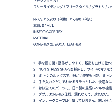
〈推奨スタイル〉
フリーライディング / フリースタイル / グラトリ / カ
PRICE: \15,900（税抜） \17,490（税込）
SIZE: S / M / L
INSERT: GORE-TEX
MATERIAL:
GORE-TEX 2L & GOAT LEATHER
1 手を握る開く動作がしやすく、親指を曲げる動作がスム
2 NON STRESS SHAPEを採用し、サイド
3 ミ トンのルックスで、細かい作業も可能。ミト
4 手を入れただけでわかるサラッとした、快適なは
5 ほぼ全てのパーツに、日本製の最高レベルの機
7 ダブルGORE-TEX仕様。濡れなくて、蒸れない。
8 インナーグローブは付属していません。寒い日には、TR