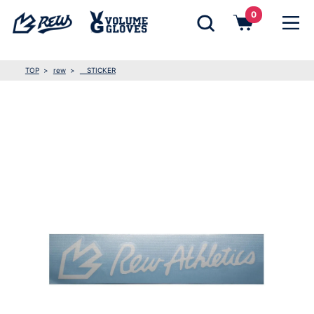
0
TOP
rew
STICKER