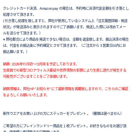
クレジットカード決済、Amazon pay の場合は、予約時に決済代金全額を引き落とし
処理させて頂きます。
( 引き落し処理を致しますと、弊社が使用しているシステム上「注文履歴詳細 - 発送
状況」が発送済みと表示されますのでご了承願います。発送した際には改めてメー
ルを送らせて頂きます。）
※ 弊社都合により商品を発送できない場合は、全額を返金致します。振込決済の場合
は、代金をお振込後に予約確定とさせて頂きます。（ご注文から３営業日以内にお
振込願います。）
納期 : 2026年11月初～12月末を予定しております。
生産国での新型コロナウィルス蔓延や世界情勢の影響により生産に遅れが発生する
可能性がございますことをご了承願います。
納期情報は、弊社HP "お知らせ" にて最新情報を掲載致しますので、こちらのご確認
をよろしくお願いいたします。
新作ウエアをお買い上げの方にステッカーをプレゼント 。（種類は選べません）
ご希望の方にブレインランドリー商品を１枚プレゼント。お好きなものをお選び頂