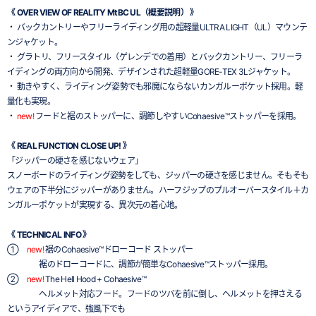
《 OVER VIEW OF REALITY MtBC UL（概要説明） 》
・ バックカントリーやフリーライディング用の超軽量ULTRA LIGHT（UL）マウンテ
ンジャケット。
・ グラトリ、フリースタイル（ゲレンデでの着用）とバックカントリー、フリーラ
イディングの両方向から開発、デザインされた超軽量GORE-TEX 3Lジャケット。
・ 動きやすく、ライディング姿勢でも邪魔にならないカンガルーポケット採用。軽
量化も実現。
・
new!
フードと裾のストッパーに、調節しやすいCohaesive™ストッパーを採用。
《 REAL FUNCTION CLOSE UP! 》
「ジッパーの硬さを感じないウェア」
スノーボードのライディング姿勢をしても、ジッパーの硬さを感じません。そもそも
ウェアの下半分にジッパーがありません。ハーフジップのプルオーバースタイル＋カ
ンガルーポケットが実現する、異次元の着心地。
《 TECHNICAL INFO 》
①
new!
裾のCohaesive™ドローコード ストッパー
裾のドローコードに、調節が簡単なCohaesive™ストッパー採用。
②
new!
The Hell Hood + Cohaesive™
ヘルメット対応フード。フードのツバを前に倒し、ヘルメットを押さえる
というアイディアで、強風下でも