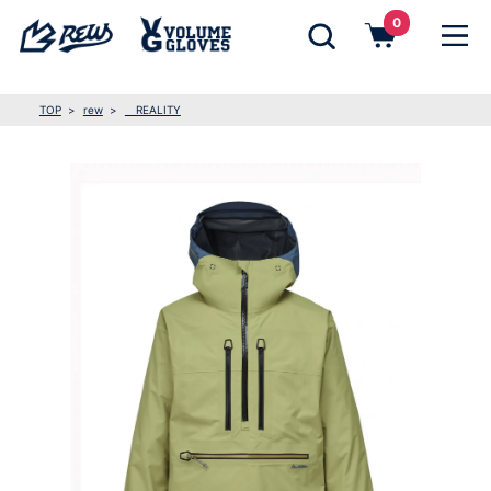
0
TOP
rew
REALITY