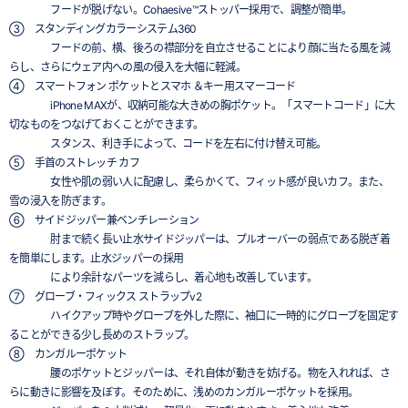
フードが脱げない。Cohaesive™ストッパー採用で、調整が簡単。
③ スタンディングカラーシステム360
フードの前、横、後ろの襟部分を自立させることにより顔に当たる風を減
らし、さらにウェア内への風の侵入を大幅に軽減。
④ スマートフォン ポケットとスマホ ＆キー用スマーコード
iPhone MAXが、収納可能な大きめの胸ポケット。「スマートコード」に大
切なものをつなげておくことができます。
スタンス、利き手によって、コードを左右に付け替え可能。
⑤ 手首のストレッチ カフ
女性や肌の弱い人に配慮し、柔らかくて、フィット感が良いカフ。また、
雪の浸入を防ぎます。
⑥ サイドジッパー兼ベンチレーション
肘まで続く長い止水サイドジッパーは、プルオーバーの弱点である脱ぎ着
を簡単にします。止水ジッパーの採用
により余計なパーツを減らし、着心地も改善しています。
⑦ グローブ・フィックス ストラップv2
ハイクアップ時やグローブを外した際に、袖口に一時的にグローブを固定す
ることができる少し長めのストラップ。
⑧ カンガルーポケット
腰のポケットとジッパーは、それ自体が動きを妨げる。物を入れれば、さ
らに動きに影響を及ぼす。そのために、浅めのカンガルーポケットを採用。