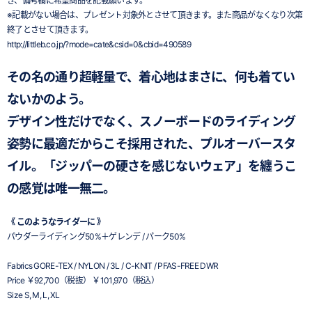
き、備考欄に希望商品を記載願います。
※記載がない場合は、プレゼント対象外とさせて頂きます。また商品がなくなり次第
終了とさせて頂きます。
http://littleb.co.jp/?mode=cate&csid=0&cbid=490589
その名の通り超軽量で、着心地はまさに、何も着てい
ないかのよう。
デザイン性だけでなく、スノーボードのライディング
姿勢に最適だからこそ採用された、プルオーバースタ
イル。「ジッパーの硬さを感じないウェア」を纏うこ
の感覚は唯一無二。
《 このようなライダーに 》
パウダーライディング50%＋ゲレンデ / パーク50%
Fabrics GORE-TEX / NYLON / 3L / C-KNIT / PFAS-FREE DWR
Price ￥92,700（税抜） ￥101,970（税込）
Size S, M, L, XL