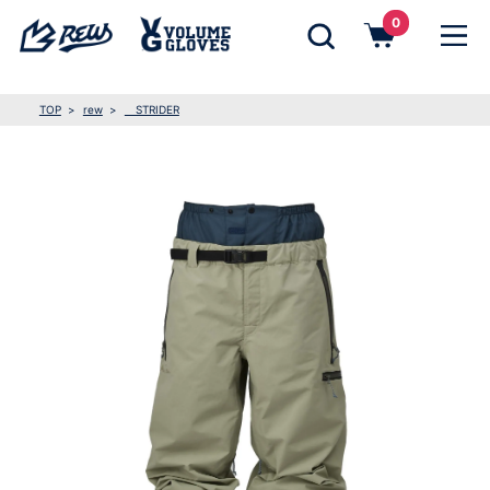
0
TOP
rew
STRIDER