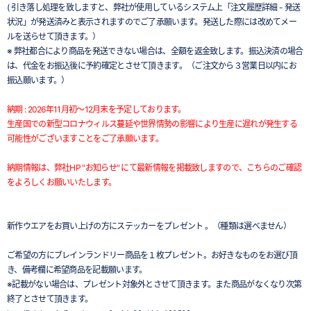
( 引き落し処理を致しますと、弊社が使用しているシステム上「注文履歴詳細 - 発送
状況」が発送済みと表示されますのでご了承願います。発送した際には改めてメー
ルを送らせて頂きます。）
※ 弊社都合により商品を発送できない場合は、全額を返金致します。振込決済の場合
は、代金をお振込後に予約確定とさせて頂きます。（ご注文から３営業日以内にお
振込願います。）
納期 : 2026年11月初～12月末を予定しております。
生産国での新型コロナウィルス蔓延や世界情勢の影響により生産に遅れが発生する
可能性がございますことをご了承願います。
納期情報は、弊社HP "お知らせ" にて最新情報を掲載致しますので、こちらのご確認
をよろしくお願いいたします。
新作ウエアをお買い上げの方にステッカーをプレゼント 。（種類は選べません）
ご希望の方にブレインランドリー商品を１枚プレゼント。お好きなものをお選び頂
き、備考欄に希望商品を記載願います。
※記載がない場合は、プレゼント対象外とさせて頂きます。また商品がなくなり次第
終了とさせて頂きます。