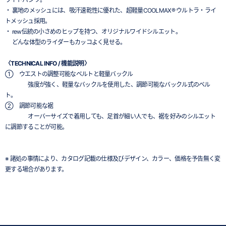
・ 裏地のメッシュには、吸汗速乾性に優れた、超軽量COOLMAX® ウルトラ・ライ
トメッシュ採用。
・ rew伝統の小さめのヒップを持つ、オリジナルワイドシルエット。
どんな体型のライダーもカッコよく見せる。
〈TECHNICAL INFO / 機能説明〉
① ウエストの調整可能なベルトと軽量バックル
強度が強く、軽量なバックルを使用した、調節可能なバックル式のベル
ト。
② 調節可能な裾
オーバーサイズで着用しても、足首が細い人でも、裾を好みのシルエット
に調節することが可能。
※ 諸処の事情により、カタログ記載の仕様及びデザイン、カラー、価格を予告無く変
更する場合があります。