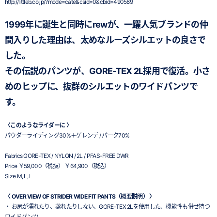
http://littleb.co.jp/?mode=cate&csid=0&cbid=490589
1999年に誕生と同時にrewが、一躍人気ブランドの仲
間入りした理由は、太めなルーズシルエットの良さで
した。
その伝説のパンツが、GORE-TEX 2L採用で復活。小さ
めのヒップに、抜群のシルエットのワイドパンツで
す。
〈このようなライダーに 〉
パウダーライディング30%＋ゲレンデ / パーク70%
Fabrics GORE-TEX / NYLON / 2L / PFAS-FREE DWR
Price ￥59,000（税抜） ￥64,900（税込）
Size M, L, L
〈 OVER VIEW OF STRIDER WIDE FIT PANTS（概要説明） 〉
・ お尻が濡れたり、蒸れたりしない、GORE-TEX 2Lを使用した、機能性も併せ持つ
ワイドパンツ。