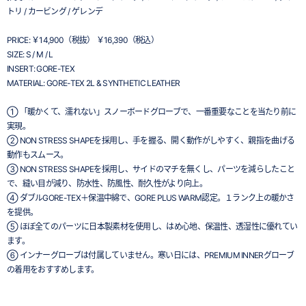
トリ / カービング / ゲレンデ
PRICE: ￥14,900（税抜） ￥16,390（税込）
SIZE: S / M / L
INSERT: GORE-TEX
MATERIAL: GORE-TEX 2L & SYNTHETIC LEATHER
① 「暖かくて、濡れない」スノーボードグローブで、一番重要なことを当たり前に
実現。
② NON STRESS SHAPEを採用し、手を握る、開く動作がしやすく、親指を曲げる
動作もスムース。
③ NON STRESS SHAPEを採用し、サイドのマチを無くし、パーツを減らしたこと
で、縫い目が減り、防水性、防風性、耐久性がより向上。
④ ダブルGORE-TEX＋保温中綿で、GORE PLUS WARM認定。１ランク上の暖かさ
を提供。
⑤ ほぼ全てのパーツに日本製素材を使用し、はめ心地、保温性、透湿性に優れてい
ます。
⑥ インナーグローブは付属していません。寒い日には、PREMIUM INNERグローブ
の着用をおすすめします。