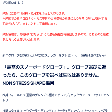
振込願います。）
納期 : 2026年11月初～12月末を予定しております。
生産国での新型コロナウィルス蔓延や世界情勢の影響により生産に遅れが発生する
可能性がございますことをご了承願います。
納期情報は、弊社HP "お知らせ" にて最新情報を掲載致しますので、こちらのご確認
をよろしくお願いいたします。
新作グローブをお買い上げの方にステッカーをプレゼント 。（種類は選べません）
「最高のスノーボードグローブ」。グローブ選びに迷
ったら、このグローブを選べば失敗はありません。
NON STRESS SHAPE 採用
推奨フィールド ＞ 通常のゲレンデ～極寒のゲレンデ / バックカントリー / サイドカン
トリー
推奨スタイル ＞ パウダーライディング / フリーライディング / フリースタイル / グラ