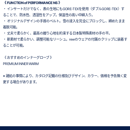
《 FUNCTION of PERFORMANCE NS 》
・ インサートだけでなく、表の生地にもGORE-TEXを使用（ダブルGORE-TEX）す
ることで、防水性、透湿性をアップ。保温性の高い中綿入り。
・ オリジナルデザインの手首のベルト。雪の浸入を完全にブロックし、締めたまま
着脱可能。
・ 丈夫で柔らかく、最高の握り心地を約束する日本製特殊素材の手の平。
・ 新素材で柔らかい、調整可能なリーシュ。rewのウェアの付属のクリップに装着す
ることが可能。
《 おすすめのインナーグローブ 》
PREMIUM INNER WARM
※ 諸処の事情により、カタログ記載の仕様及びデザイン、カラー、価格を予告無く変
更する場合があります。