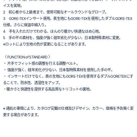
イスを実現。
2 初心者から上級者まで、使用可能なオールラウンドなグローブ。
3 GORE-TEXインサート使用。表生地にもGORE-TEXを使用したダブルGORE-TEX
仕様。さらに保温中綿入り。
4 手を入れただけでわかる、ほんのり暖かい快適なはめ心地。
5 手の平の素材を、強度が強く経年劣化が少ない、日本製特殊素材に変更。
※ロットにより生地の色が変更になることがあります。
〈 FUNCTION of STANDARD 〉
・ 片手でフィット感の調整を行える調整ベルト。
・ 強度が強く、経年劣化が少ない、日本製特殊素材を使用した手の平。
・ インサートだけでなく、表の生地にもGORE-TEXを使用するダブルGORETEXにす
ることで、防水性、透湿性をアップ。
・暖かさと快適性を提供する高品質なトリコットの裏地。
※ 諸処の事情により、カタログ記載の仕様及びデザイン、カラー、価格を予告無く変
更する場合があります。