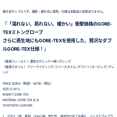
展示会サンプルです。撮影・展示会に使用。仕様は本製品と変更ありません。
『「濡れない、蒸れない、暖かい」衝撃価格のGORE-
TEXミトングローブ
さらに表生地にもGORE-TEXを使用した、贅沢なダブ
ルGORE-TEX仕様！』
〈推奨フィールド 〉通常のゲレンデ～寒いゲレンデ
〈推奨スタイル 〉フリーライディング / フリースタイル / グラトリ / カービング / ゲレ
ンデ
PRICE: \8,900（税抜） \9,790（税込）
SIZE: S / M / L
INSERT: GORE-TEX
MATERIAL: GORE-TEX 2L &
SYNTHETIC LEATHER
1 デザイン性、素材、はめ心地、耐久性、保温性の全てを備え、リーズナブルプラ