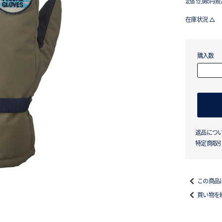
定価 12,980円(税
在庫状況 △
購入数
返品につ
特定商取
この商品
買い物を