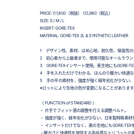
PRICE: \11,800（税抜） \12,980（税込）
SIZE: S / M / L
INSERT: GORE-TEX
MATERIAL: GORE-TEX 2L & SYNTHETIC LEATHER
1 デザイン性、素材、はめ心地、耐久性、保温性の
2 初心者から上級者まで、使用可能なオールラウン
3 GORE-TEXインサート使用。表生地にもGORE-
4 手を入れただけでわかる、ほんのり暖かい快適
5 手の平の素材を、強度が強く経年劣化が少ない
※ロットにより生地の色が変更になることがあります
〈 FUNCTION of STANDARD 〉
・ 片手でフィット感の調整を行える調整ベルト。
・ 強度が強く、経年劣化が少ない、日本製特殊素材
・ インサートだけでなく、表の生地にもGORE-TE
・暖かさと快適性を提供する高品質なトリコットの