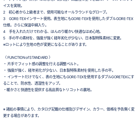
イスを実現。
2 初心者から上級者まで、使用可能なオールラウンドなグローブ。
3 GORE-TEXインサート使用。表生地にもGORE-TEXを使用したダブルGORE-TEX
仕様。さらに保温中綿入り。
4 手を入れただけでわかる、ほんのり暖かい快適なはめ心地。
5 手の平の素材を、強度が強く経年劣化が少ない、日本製特殊素材に変更。
※ロットにより生地の色が変更になることがあります。
〈 FUNCTION of STANDARD 〉
・ 片手でフィット感の調整を行える調整ベルト。
・ 強度が強く、経年劣化が少ない、日本製特殊素材を使用した手の平。
・ インサートだけでなく、表の生地にもGORE-TEXを使用するダブルGORETEXにす
ることで、防水性、透湿性をアップ。
・暖かさと快適性を提供する高品質なトリコットの裏地。
※ 諸処の事情により、カタログ記載の仕様及びデザイン、カラー、価格を予告無く変
更する場合があります。