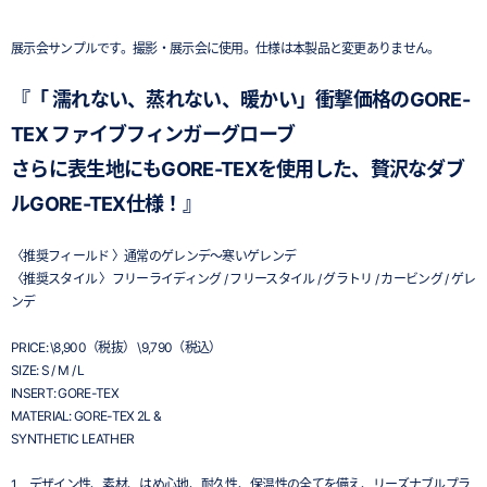
展示会サンプルです。撮影・展示会に使用。仕様は本製品と変更ありません。
『「 濡れない、蒸れない、暖かい」衝撃価格のGORE-
TEX ファイブフィンガーグローブ
さらに表生地にもGORE-TEXを使用した、贅沢なダブ
ルGORE-TEX仕様！』
〈推奨フィールド 〉通常のゲレンデ～寒いゲレンデ
〈推奨スタイル 〉フリーライディング / フリースタイル / グラトリ / カービング / ゲレ
ンデ
PRICE: \8,900（税抜） \9,790（税込）
SIZE: S / M / L
INSERT: GORE-TEX
MATERIAL: GORE-TEX 2L &
SYNTHETIC LEATHER
1 デザイン性、素材、はめ心地、耐久性、保温性の全てを備え、リーズナブルプラ