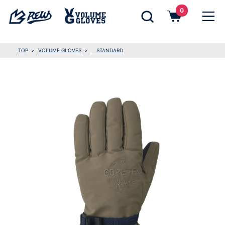
0
TOP
VOLUME GLOVES
STANDARD