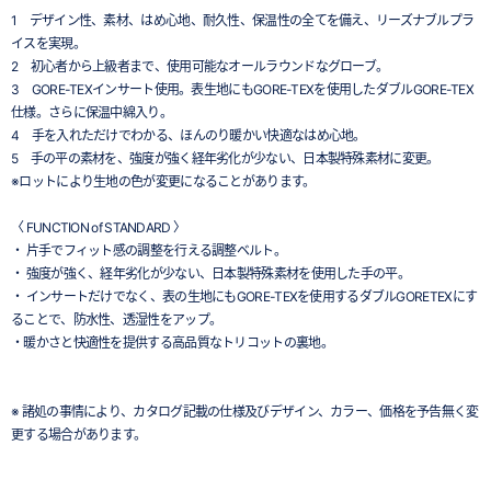
1 デザイン性、素材、はめ心地、耐久性、保温性の全てを備え、リーズナブルプラ
イスを実現。
2 初心者から上級者まで、使用可能なオールラウンドなグローブ。
3 GORE-TEXインサート使用。表生地にもGORE-TEXを使用したダブルGORE-TEX
仕様。さらに保温中綿入り。
4 手を入れただけでわかる、ほんのり暖かい快適なはめ心地。
5 手の平の素材を、強度が強く経年劣化が少ない、日本製特殊素材に変更。
※ロットにより生地の色が変更になることがあります。
〈 FUNCTION of STANDARD 〉
・ 片手でフィット感の調整を行える調整ベルト。
・ 強度が強く、経年劣化が少ない、日本製特殊素材を使用した手の平。
・ インサートだけでなく、表の生地にもGORE-TEXを使用するダブルGORETEXにす
ることで、防水性、透湿性をアップ。
・暖かさと快適性を提供する高品質なトリコットの裏地。
※ 諸処の事情により、カタログ記載の仕様及びデザイン、カラー、価格を予告無く変
更する場合があります。