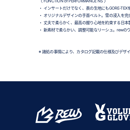
〈 FUNCTION of PERFORMANCE NS 〉
・ インサートだけでなく、表の生地にもGORE-TE
・ オリジナルデザインの手首ベルト。雪の浸入を完
・ 丈夫で柔らかく、最高の握り心地を約束する日本
・ 新素材で柔らかい、調整可能なリーシュ。rew
※ 諸処の事情により、カタログ記載の仕様及びデザ