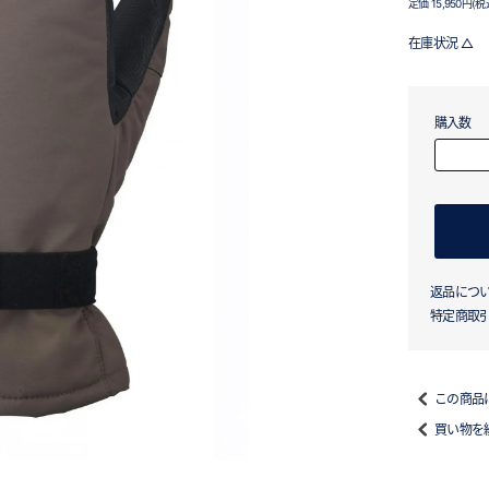
定価 15,950円(税
在庫状況 △
購入数
返品につ
特定商取
この商品
買い物を