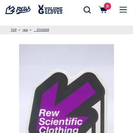
0
TOP
rew
STICKER