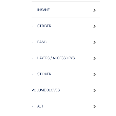
- INSANE
- STRIDER
- BASIC
- LAYERS / ACCESSORYS
- STICKER
VOLUME GLOVES
- ALT