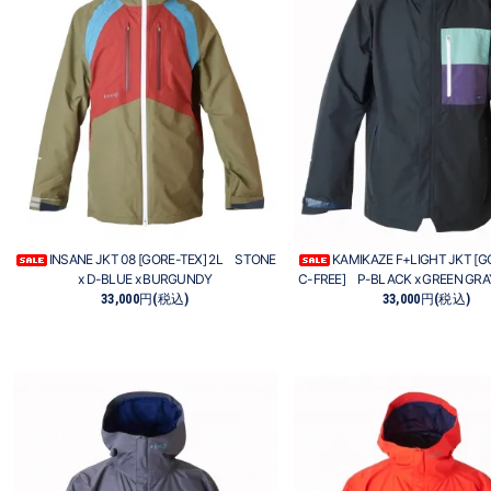
INSANE JKT 08 [GORE-TEX] 2L STONE
KAMIKAZE F+LIGHT JKT [G
x D-BLUE x BURGUNDY
C-FREE] P-BLACK x GREEN GRA
33,000円(税込)
33,000円(税込)