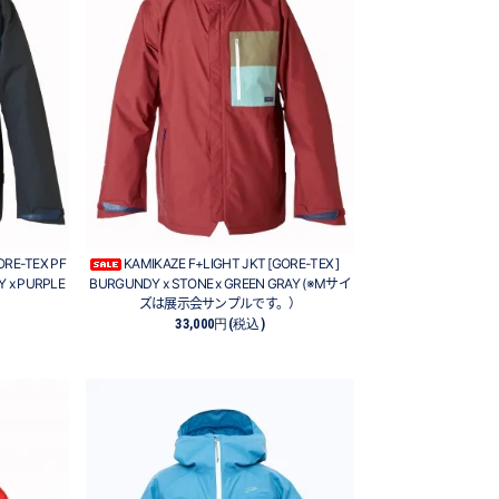
ORE-TEX PF
KAMIKAZE F+LIGHT JKT [GORE-TEX ]
Y x PURPLE
BURGUNDY x STONE x GREEN GRAY (※Mサイ
ズは展示会サンプルです。）
33,000円(税込)