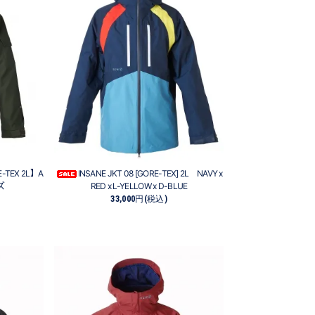
E-TEX 2L】A
INSANE JKT 08 [GORE-TEX] 2L NAVY x
ズ
RED x L-YELLOW x D-BLUE
33,000円(税込)