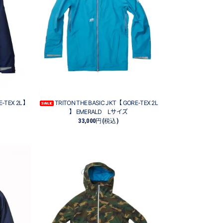
E-TEX 2L 】
TRITON THE BASIC JKT【 GORE-TEX 2L
】 EMERALD Lサイズ
33,000円(税込)