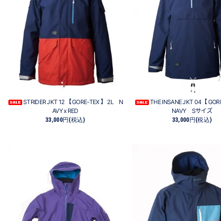
STRIDER JKT 12 【 GORE-TEX 】 2L N
THE INSANE JKT 04【 GOR
AVY x RED
NAVY Sサイズ
33,000円(税込)
33,000円(税込)