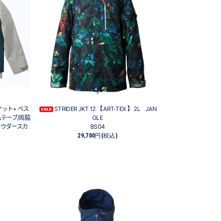
ジャケット+ ベス
STRIDER JKT 12 【 ART-TEX 】 2L JAN
シームテープ/両脇
GLE
パウダースカ
BS04
29,700円(税込)