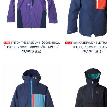
TRITON THE BASIC JKT【 GORE-TEX 2L
KAMIKAZE F+LIGHT JKT [G
】PURPLE x NAVY 展示サンプル Mサイズ
C-FREE] P-NAVY x F-BLUE 
33,000円(税込)
34,100円(税込)