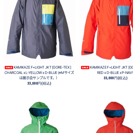
KAMIKAZE F+LIGHT JKT [GORE-TEX ]
KAMIKAZE F+LIGHT JKT [
CHARCOAL x L-YELLOW x D-BLUE (※Mサイズ
RED x D-BLUE x P-NAV
は展示会サンプルです。）
33,000円(税込)
33,000円(税込)