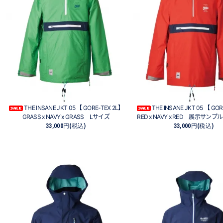
THE INSANE JKT 05 【 GORE-TEX 2L】
THE INSANE JKT 05 【 GO
GRASS x NAVY x GRASS Lサイズ
RED x NAVY x RED 展示サン
33,000円(税込)
33,000円(税込)