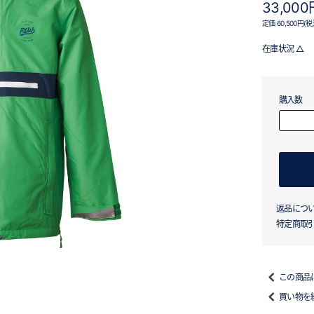
33,00
定価 60,500円(税
在庫状況 △
購入数
返品につ
特定商取
この商品
買い物を