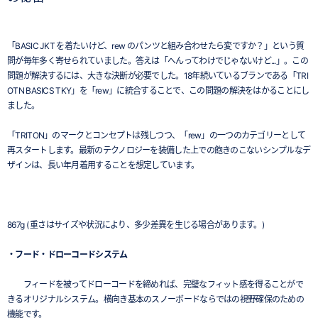
「BASIC JKT を着たいけど、rew のパンツと組み合わせたら変ですか？」という質
問が毎年多く寄せられていました。答えは「へんってわけでじゃないけど...」。この
問題が解決するには、大きな決断が必要でした。18年続いているブランである「TRI
OTN BASICS TKY」を「rew」に統合することで、この問題の解決をはかることにし
ました。
「TRITON」のマークとコンセプトは残しつつ、「rew」の一つのカテゴリーとして
再スタートします。最新のテクノロジーを装備した上での飽きのこないシンプルなデ
ザインは、長い年月着用することを想定しています。
867g ( 重さはサイズや状況により、多少差異を生じる場合があります。)
・フード・ドローコードシステム
フィードを被ってドローコードを締めれば、完璧なフィット感を得ることがで
きるオリジナルシステム。横向き基本のスノーボードならではの視野確保のための
機能です。