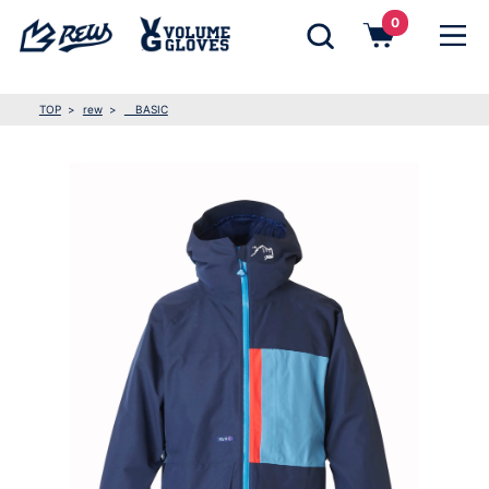
0
TOP
rew
BASIC