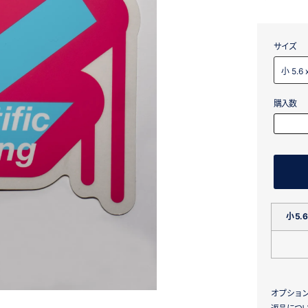
サイズ
購入数
小 5.6
オプショ