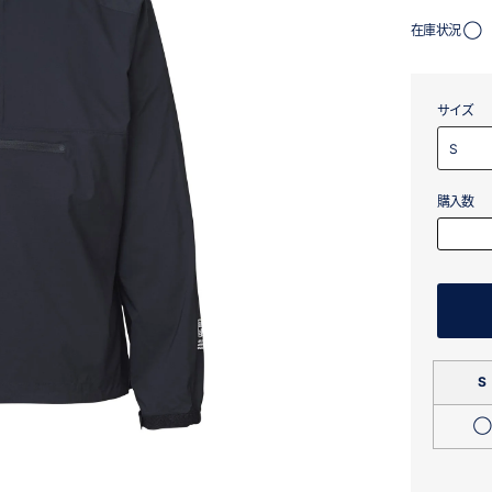
在庫状況 ◯
サイズ
購入数
S
◯