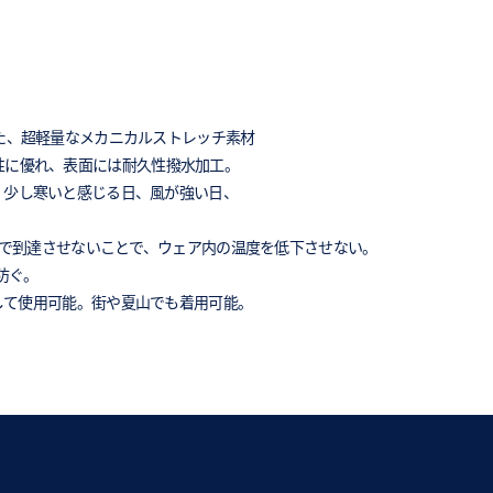
た、超軽量なメカニカルストレッチ素材
通気性に優れ、表面には耐久性撥水加工。
アイテム。少し寒いと感じる日、風が強い日、
ーまで到達させないことで、ウェア内の温度を低下させない。
防ぐ。
して使用可能。街や夏山でも着用可能。