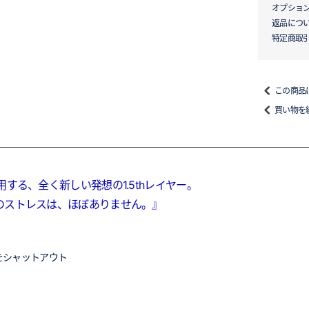
オプショ
返品につ
特定商取
この商品
買い物を
する、全く新しい発想の1.5thレイヤー。
のストレスは、ほぼありません。』
入をシャットアウト