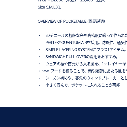
Size S,M,L,XL
OVERVIEW OF POCKETABLE (概要説明）
・ 20デニールの極細な糸を高密度に織って作られ
PERTEX®QUANTUM AIRを採用。防風性、
・ SIMPLE LAYERING SYSTEMにプラス1
・ SANDWICH PULL OVERの着用をおすすめ。
・ ウェアの裾や首元から入る風を、1st レイヤ
・new! フードを被ることで、顔や頭部にあたる風を
・ シーズン初めや、春先のウィンドブレーカーと
・ 小さく畳んで、ポケットに入れることが可能