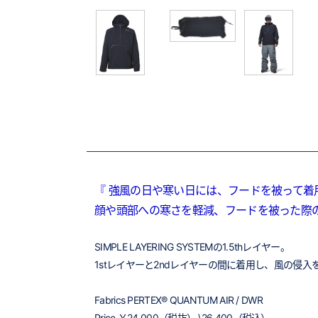
『 強風の日や寒い日には、フードを被って着用
顔や頭部への寒さを軽減、フードを被った際
SIMPLE LAYERING SYSTEMの1.5thレイヤー。
1stレイヤーと2ndレイヤーの間に着用し、風の侵
Fabrics PERTEX® QUANTUM AIR / DWR
Price ￥24,000（税抜） \26,400（税込）