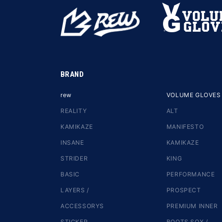
BRAND
rew
VOLUME GLOVES
REALITY
ALT
KAMIKAZE
MANIFESTO
INSANE
KAMIKAZE
STRIDER
KING
BASIC
PERFORMANCE
LAYERS /
PROSPECT
ACCESSORYS
PREMIUM INNER
STICKER
BOOTS SOX /