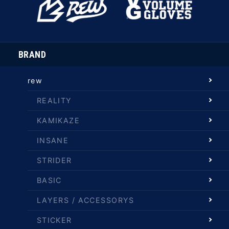
BRAND
rew
REALITY
KAMIKAZE
INSANE
STRIDER
BASIC
LAYERS / ACCESSORYS
STICKER